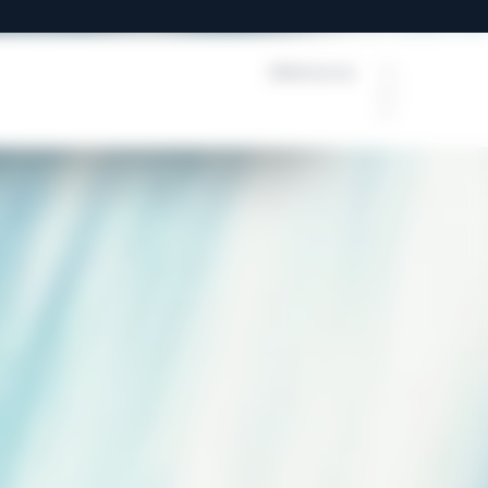
Billetterie
FR
e la Cité de l'Océan
EN
ES