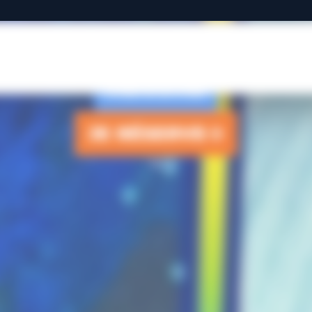
iné
Aquarium + Cité de l'Océan
À partir de 6 ans
À 3 km d
LE COMBINÉ