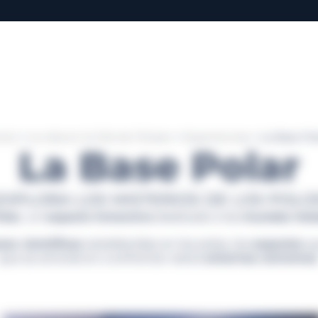
icio
>
La vida en la Cité de l’Océan
>
Experiencias
>
La Base Po
La Base Polar
EXPLORA LOS MISTERIOS DE LOS POLO
olar
, un
espacio inmersivo
dedicado a los
mundos hel
ses científicas
establecidas en los polos, las
especies
qu
que se atrevieron a enfrentar estos
entornos extremos