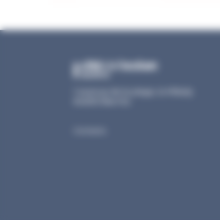
1 avenue de la plage, la Milady
64200 Biarritz
Contacto