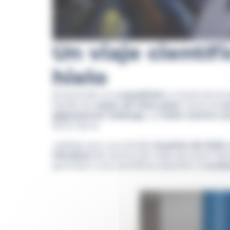
Un viaje científ
hielo
Emprende una
expedición
a través de las
Desde las
capas de hielo polar
hasta las
p
gigantescos icebergs
y el
hielo marino c
de la Tierra.
¿Sabías que una simple
muestra de hielo
climática
de cientos de miles de años? Es
permiten a los científicos descifrar la
evolu