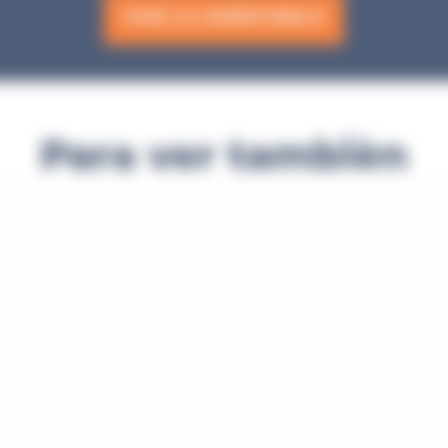
VIVE LA AVENTURA
Para ver tambièn
0 tiburones en la
oscuridad
Seaborg