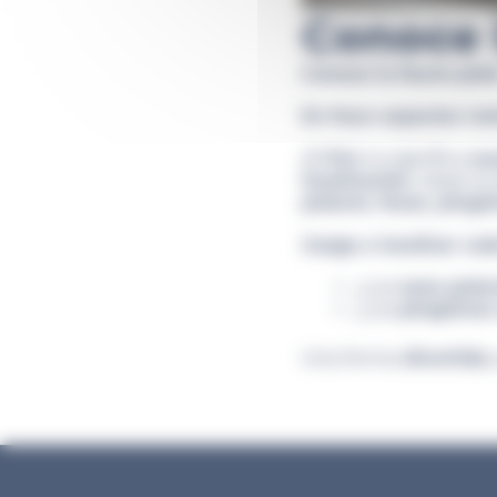
Conoce 
Conoce la fauna pola
En foco: especies ic
¡El
frío
no significa
au
localización
, observa
polares
,
focas
,
pingü
Juega a localizar ca
¿Los
osos pola
¿Los
pingüinos
Una forma
divertida