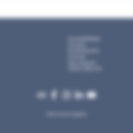
Accesibilidad
Grupos
Privatización
Prensa
Nos apoyan
Visitar Biarritz
Menciones legales