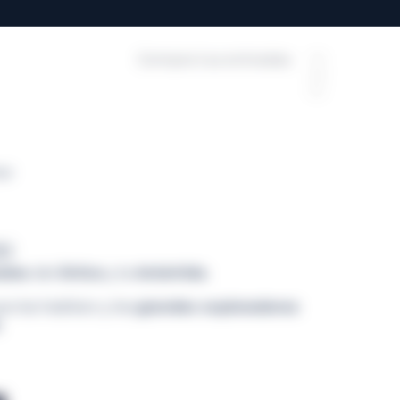
Compra tus entradas
FR
EN
ES
lar
S!
ados
del
Ártico
y la
Antártida
.
e los habitan y los
grandes exploradores
.