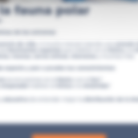
la fauna polar
r
ónicas de los extremos
sencia de vida
, ni mucho menos! Usando una
consola i
 las
fascinantes especies
que habitan en el
Ártico
y la
A
inos
,
morsas
,
zorros árticos
,
charranes
y muchas más.
da especie y pon a prueba tus conocimientos:
res
se encuentran en el
Norte
o en el
Sur
?
 emperador
habitan el
Ártico
o la
Antártida
?
y
educativa
de entender mejor la
distribución de la bi