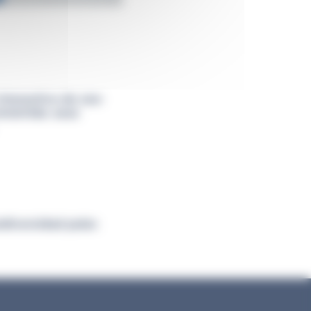
nteractiva de zoo-
ntártida
:
osos
odiversidad polar
.