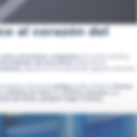
ico al corazón del
vastas extensiones congeladas
de nuestro planeta.
rofundidades del permafrost
, pasando por
ambiante
, descubre el mundo de las regiones más frías
extraída en forma de
testigo
puede revelar la
historia
tos
cilindros de hielo
son
archivos naturales
que
ción del clima
y
predecir mejor el futuro
.