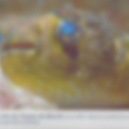
a
Cité de l’Océan de Biarritz
accueille depuis quelques j
et grands enfants.