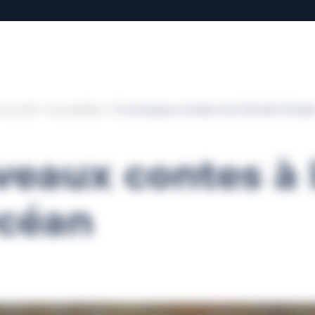
Accueil
Actualités
3 nouveaux contes à la Cité de l’Océa
veaux contes à l
Océan