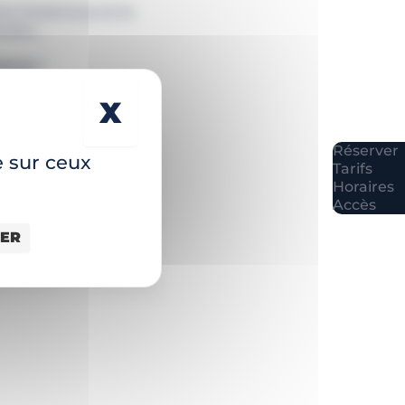
tre l’anémone et le
evelu…
èces !
X
MASQUER LE BAN
Réserver
e sur ceux
Tarifs
Horaires
 du crabe.
Accès
iques
: c’est si
SER