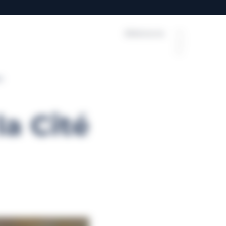
Billetterie
FR
EN
ES
n
a Cité