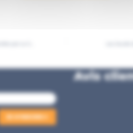
La Cité de l’Océan, 2 fois étoilée par Le Guide Vert Michelin
Les Jeudis 
Avis clie
JE M'INSCRIS