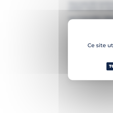
Vous avez été nombreu
poisson-clown, le requ
Les 3 nouvelles vidé
Ce site u
Découvrez les fa
Laissez-vous tr
bon de s’évade
T