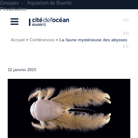
Aller
Groupes
Aquarium de Biarritz
au
Privatisation
contenu
FR
Billetterie
EN
Accueil
Conférences
La faune mystérieuse des abysses
ES
La faune mystérieuse des abysses
12 janvier 2015