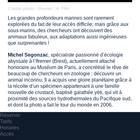
Crédits photo : Ifremer / A. Fifis
Les grandes profondeurs marines sont rarement
explorées du fait de leur accès difficile; mais grâce aux
sous-marins, des chercheurs ont découvert des
animaux fabuleux, aux adaptations aussi ingénieuses
que surprenantes !
Michel Segonzac
, spécialiste passionné d’écologie
abyssale à l’Ifremer (Brest), actuellement attaché
honoraire au Muséum de Paris, a concrétisé le rêve de
beaucoup de chercheurs en zoologie : découvrir un
animal inconnu. Il a acquis une gloire planétaire grâce à
la récolte d’un spécimen appartenant à une famille
nouvelle de crustacé, baptisé galathée yéti, qui vit à
proximité des sources hydrothermales du Pacifique sud,
et dont la photo a fait le tour du monde en 2006.
Réserver
Au cours de cette conférence,
Michel Segonzac va
Tarifs
nous embarquer pour un voyage dans les
Horaires
profondeurs et nous faire découvrir quelques
Accès
formes de vies illustrant la richesse de la